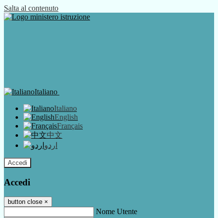
Salta al contenuto
Italiano
Italiano
English
Français
中文
اردو
Accedi
Accedi
button close
×
Nome Utente