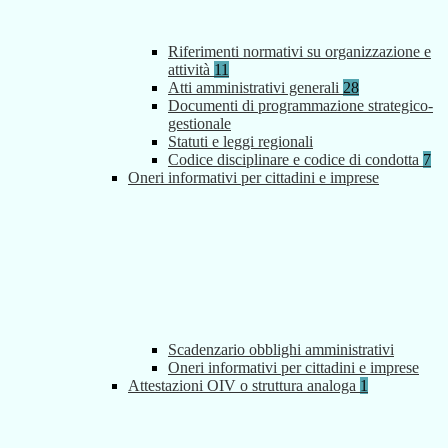
Riferimenti normativi su organizzazione e
attività
11
Atti amministrativi generali
28
Documenti di programmazione strategico-
gestionale
Statuti e leggi regionali
Codice disciplinare e codice di condotta
7
Oneri informativi per cittadini e imprese
Scadenzario obblighi amministrativi
Oneri informativi per cittadini e imprese
Attestazioni OIV o struttura analoga
1