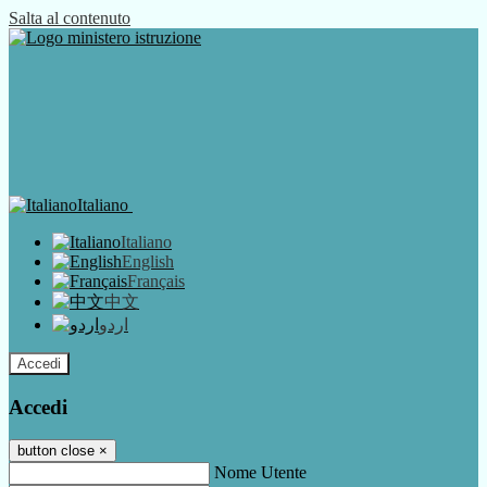
Salta al contenuto
Italiano
Italiano
English
Français
中文
اردو
Accedi
Accedi
button close
×
Nome Utente