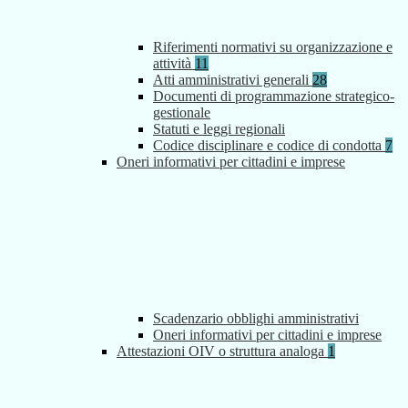
Riferimenti normativi su organizzazione e
attività
11
Atti amministrativi generali
28
Documenti di programmazione strategico-
gestionale
Statuti e leggi regionali
Codice disciplinare e codice di condotta
7
Oneri informativi per cittadini e imprese
Scadenzario obblighi amministrativi
Oneri informativi per cittadini e imprese
Attestazioni OIV o struttura analoga
1