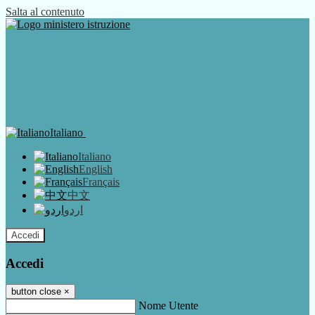
Salta al contenuto
Italiano
Italiano
English
Français
中文
اردو
Accedi
Accedi
button close
×
Nome Utente