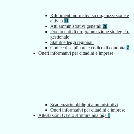
Riferimenti normativi su organizzazione e
attività
11
Atti amministrativi generali
28
Documenti di programmazione strategico-
gestionale
Statuti e leggi regionali
Codice disciplinare e codice di condotta
7
Oneri informativi per cittadini e imprese
Scadenzario obblighi amministrativi
Oneri informativi per cittadini e imprese
Attestazioni OIV o struttura analoga
1