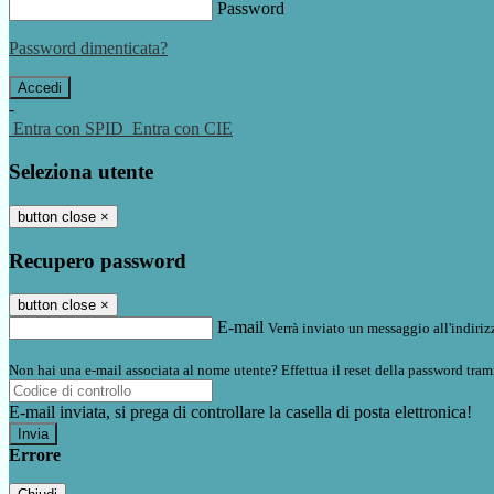
Password
Password dimenticata?
-
Entra con SPID
Entra con CIE
Seleziona utente
button close
×
Recupero password
button close
×
E-mail
Verrà inviato un messaggio all'indirizz
Non hai una e-mail associata al nome utente? Effettua il reset della password tram
E-mail inviata, si prega di controllare la casella di posta elettronica!
Errore