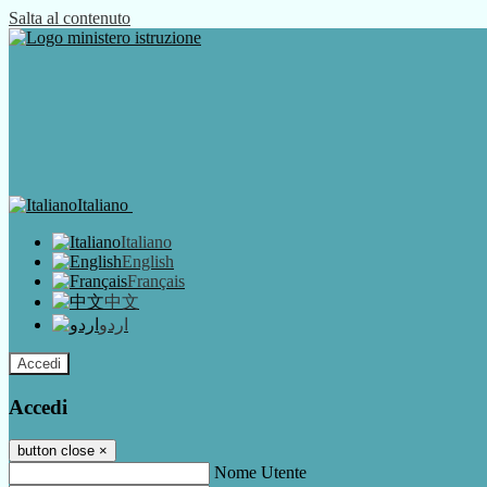
Salta al contenuto
Italiano
Italiano
English
Français
中文
اردو
Accedi
Accedi
button close
×
Nome Utente