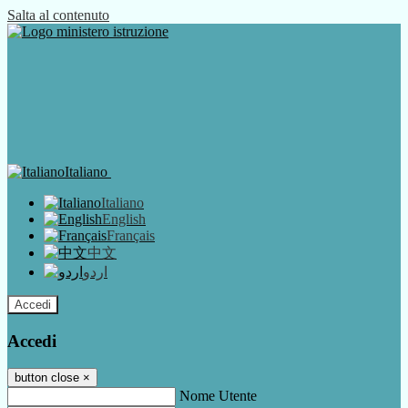
Salta al contenuto
Italiano
Italiano
English
Français
中文
اردو
Accedi
Accedi
button close
×
Nome Utente