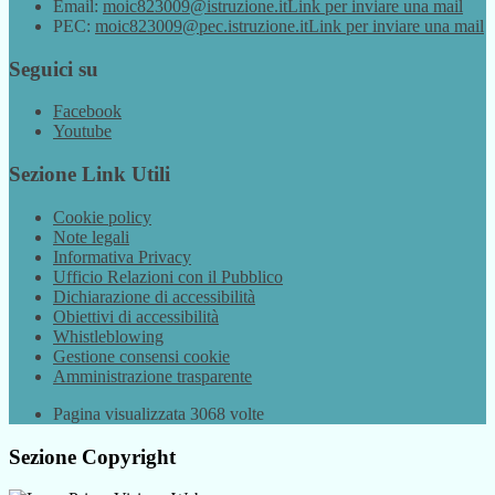
Email:
moic823009@istruzione.it
Link per inviare una mail
PEC:
moic823009@pec.istruzione.it
Link per inviare una mail
Seguici su
Facebook
Youtube
Sezione Link Utili
Cookie policy
Note legali
Informativa Privacy
Ufficio Relazioni con il Pubblico
Dichiarazione di accessibilità
Obiettivi di accessibilità
Whistleblowing
Gestione consensi cookie
Amministrazione trasparente
Pagina visualizzata
3068
volte
Sezione Copyright