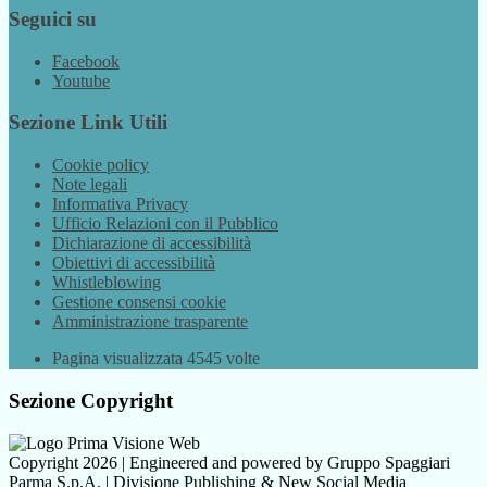
Seguici su
Facebook
Youtube
Sezione Link Utili
Cookie policy
Note legali
Informativa Privacy
Ufficio Relazioni con il Pubblico
Dichiarazione di accessibilità
Obiettivi di accessibilità
Whistleblowing
Gestione consensi cookie
Amministrazione trasparente
Pagina visualizzata
4545
volte
Sezione Copyright
Copyright 2026 | Engineered and powered by Gruppo Spaggiari
Parma S.p.A. | Divisione Publishing & New Social Media