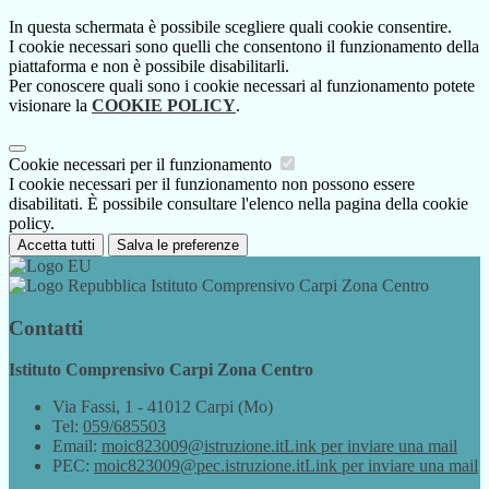
In questa schermata è possibile scegliere quali cookie consentire.
I cookie necessari sono quelli che consentono il funzionamento della
piattaforma e non è possibile disabilitarli.
Per conoscere quali sono i cookie necessari al funzionamento potete
visionare la
COOKIE POLICY
.
Cookie necessari per il funzionamento
I cookie necessari per il funzionamento non possono essere
disabilitati. È possibile consultare l'elenco nella pagina della cookie
policy.
Accetta tutti
Salva le preferenze
Istituto Comprensivo Carpi Zona Centro
Contatti
Istituto Comprensivo Carpi Zona Centro
Via Fassi, 1 - 41012 Carpi (Mo)
Tel:
059/685503
Email:
moic823009@istruzione.it
Link per inviare una mail
PEC:
moic823009@pec.istruzione.it
Link per inviare una mail