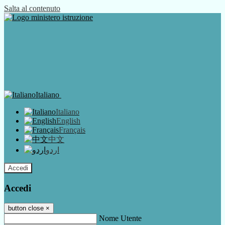
Salta al contenuto
Italiano
Italiano
English
Français
中文
اردو
Accedi
Accedi
button close
×
Nome Utente