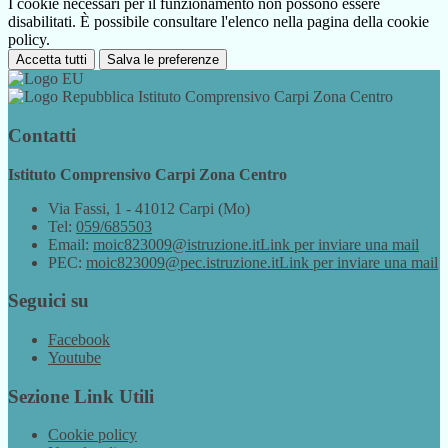
I cookie necessari per il funzionamento non possono essere
disabilitati. È possibile consultare l'elenco nella pagina della cookie
policy.
Accetta tutti
Salva le preferenze
Istituto Comprensivo Carpi Zona Centro
Contatti
Istituto Comprensivo Carpi Zona Centro
Via Fassi, 1 - 41012 Carpi (Mo)
Tel:
059/685503
Email:
moic823009@istruzione.it
Link per inviare una mail
PEC:
moic823009@pec.istruzione.it
Link per inviare una mail
Seguici su
Facebook
Youtube
Sezione Link Utili
Cookie policy