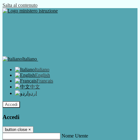
Salta al contenuto
Italiano
Italiano
English
Français
中文
اردو
Accedi
Accedi
button close
×
Nome Utente