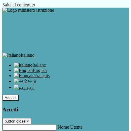
Salta al contenuto
Italiano
Italiano
English
Français
中文
اردو
Accedi
Accedi
button close
×
Nome Utente