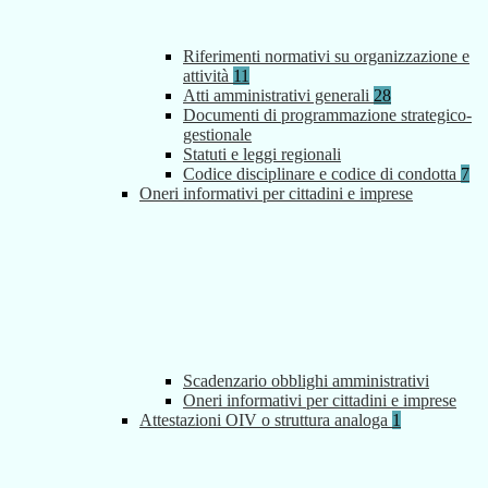
Riferimenti normativi su organizzazione e
attività
11
Atti amministrativi generali
28
Documenti di programmazione strategico-
gestionale
Statuti e leggi regionali
Codice disciplinare e codice di condotta
7
Oneri informativi per cittadini e imprese
Scadenzario obblighi amministrativi
Oneri informativi per cittadini e imprese
Attestazioni OIV o struttura analoga
1