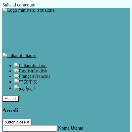
Salta al contenuto
Italiano
Italiano
English
Français
中文
اردو
Accedi
Accedi
button close
×
Nome Utente