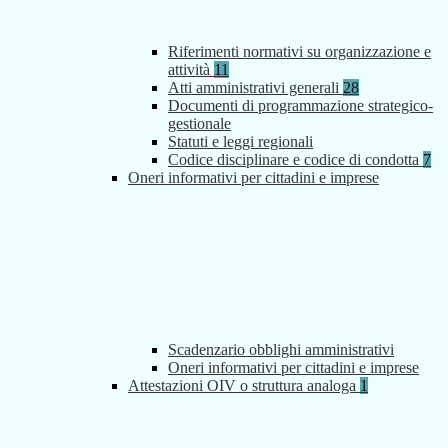
Riferimenti normativi su organizzazione e
attività
11
Atti amministrativi generali
28
Documenti di programmazione strategico-
gestionale
Statuti e leggi regionali
Codice disciplinare e codice di condotta
7
Oneri informativi per cittadini e imprese
Scadenzario obblighi amministrativi
Oneri informativi per cittadini e imprese
Attestazioni OIV o struttura analoga
1