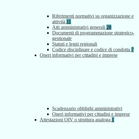
Riferimenti normativi su organizzazione e
attività
11
Atti amministrativi generali
28
Documenti di programmazione strategico-
gestionale
Statuti e leggi regionali
Codice disciplinare e codice di condotta
7
Oneri informativi per cittadini e imprese
Scadenzario obblighi amministrativi
Oneri informativi per cittadini e imprese
Attestazioni OIV o struttura analoga
1