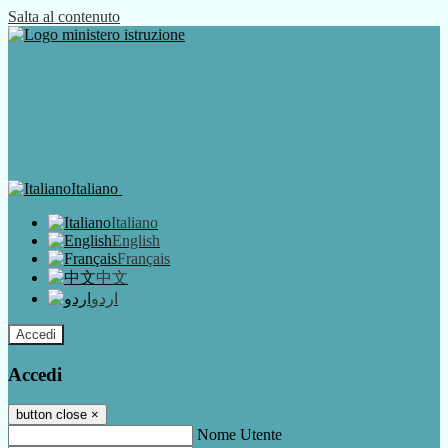
Salta al contenuto
Italiano
Italiano
English
Français
中文
اردو
Accedi
Accedi
button close
×
Nome Utente