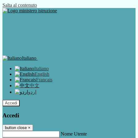
Salta al contenuto
Italiano
Italiano
English
Français
中文
اردو
Accedi
Accedi
button close
×
Nome Utente