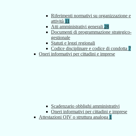
Riferimenti normativi su organizzazione e
attività
11
Atti amministrativi generali
28
Documenti di programmazione strategico-
gestionale
Statuti e leggi regionali
Codice disciplinare e codice di condotta
7
Oneri informativi per cittadini e imprese
Scadenzario obblighi amministrativi
Oneri informativi per cittadini e imprese
Attestazioni OIV o struttura analoga
1