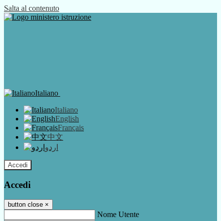
Salta al contenuto
Italiano
Italiano
English
Français
中文
اردو
Accedi
Accedi
button close
×
Nome Utente