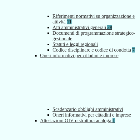
Riferimenti normativi su organizzazione e
attività
11
Atti amministrativi generali
28
Documenti di programmazione strategico-
gestionale
Statuti e leggi regionali
Codice disciplinare e codice di condotta
7
Oneri informativi per cittadini e imprese
Scadenzario obblighi amministrativi
Oneri informativi per cittadini e imprese
Attestazioni OIV o struttura analoga
1