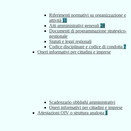
Riferimenti normativi su organizzazione e
attività
11
Atti amministrativi generali
28
Documenti di programmazione strategico-
gestionale
Statuti e leggi regionali
Codice disciplinare e codice di condotta
7
Oneri informativi per cittadini e imprese
Scadenzario obblighi amministrativi
Oneri informativi per cittadini e imprese
Attestazioni OIV o struttura analoga
1