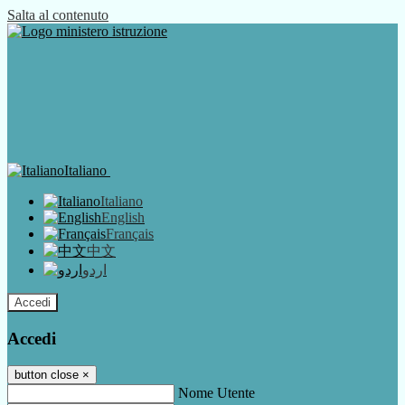
Salta al contenuto
Italiano
Italiano
English
Français
中文
اردو
Accedi
Accedi
button close
×
Nome Utente