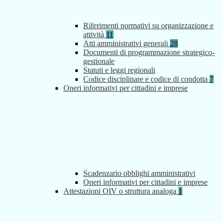
Riferimenti normativi su organizzazione e
attività
11
Atti amministrativi generali
28
Documenti di programmazione strategico-
gestionale
Statuti e leggi regionali
Codice disciplinare e codice di condotta
7
Oneri informativi per cittadini e imprese
Scadenzario obblighi amministrativi
Oneri informativi per cittadini e imprese
Attestazioni OIV o struttura analoga
1