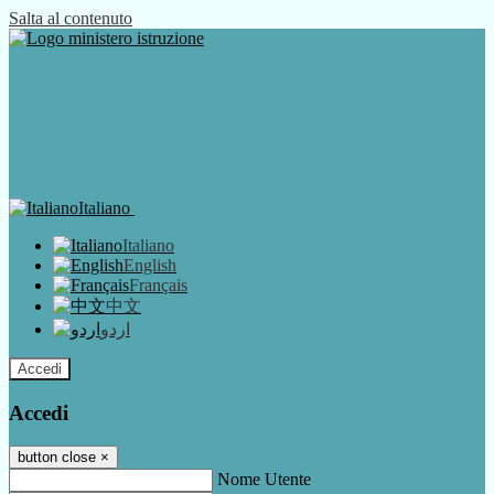
Salta al contenuto
Italiano
Italiano
English
Français
中文
اردو
Accedi
Accedi
button close
×
Nome Utente