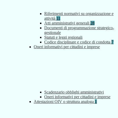
Riferimenti normativi su organizzazione e
attività
11
Atti amministrativi generali
28
Documenti di programmazione strategico-
gestionale
Statuti e leggi regionali
Codice disciplinare e codice di condotta
7
Oneri informativi per cittadini e imprese
Scadenzario obblighi amministrativi
Oneri informativi per cittadini e imprese
Attestazioni OIV o struttura analoga
1