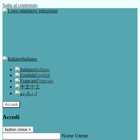
Salta al contenuto
Italiano
Italiano
English
Français
中文
اردو
Accedi
Accedi
button close
×
Nome Utente