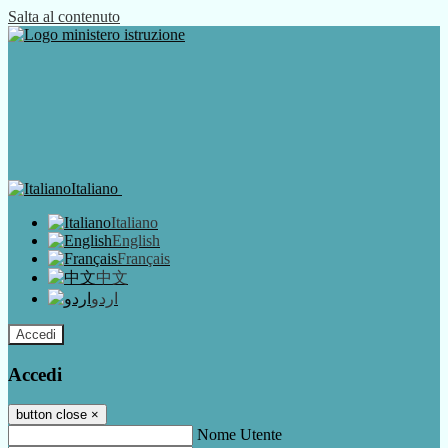
Salta al contenuto
Italiano
Italiano
English
Français
中文
اردو
Accedi
Accedi
button close
×
Nome Utente