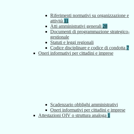
Riferimenti normativi su organizzazione e
attività
11
Atti amministrativi generali
28
Documenti di programmazione strategico-
gestionale
Statuti e leggi regionali
Codice disciplinare e codice di condotta
7
Oneri informativi per cittadini e imprese
Scadenzario obblighi amministrativi
Oneri informativi per cittadini e imprese
Attestazioni OIV o struttura analoga
1