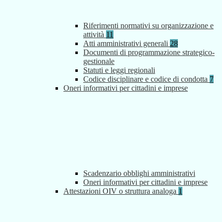
Riferimenti normativi su organizzazione e
attività
11
Atti amministrativi generali
28
Documenti di programmazione strategico-
gestionale
Statuti e leggi regionali
Codice disciplinare e codice di condotta
7
Oneri informativi per cittadini e imprese
Scadenzario obblighi amministrativi
Oneri informativi per cittadini e imprese
Attestazioni OIV o struttura analoga
1