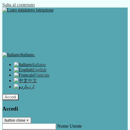
Salta al contenuto
Italiano
Italiano
English
Français
中文
اردو
Accedi
Accedi
button close
×
Nome Utente