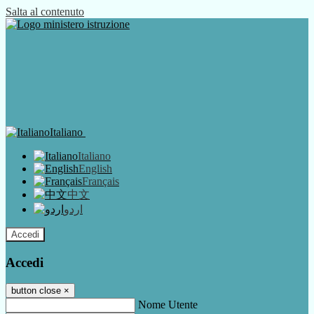
Salta al contenuto
Italiano
Italiano
English
Français
中文
اردو
Accedi
Accedi
button close
×
Nome Utente