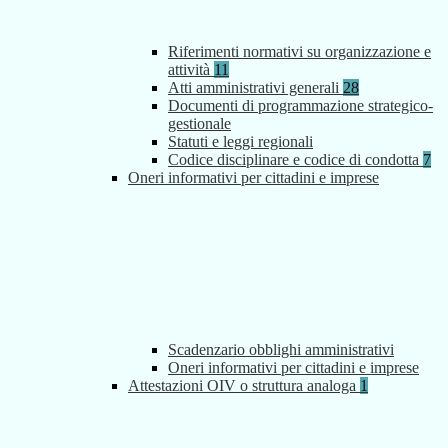
Riferimenti normativi su organizzazione e
attività
11
Atti amministrativi generali
28
Documenti di programmazione strategico-
gestionale
Statuti e leggi regionali
Codice disciplinare e codice di condotta
7
Oneri informativi per cittadini e imprese
Scadenzario obblighi amministrativi
Oneri informativi per cittadini e imprese
Attestazioni OIV o struttura analoga
1