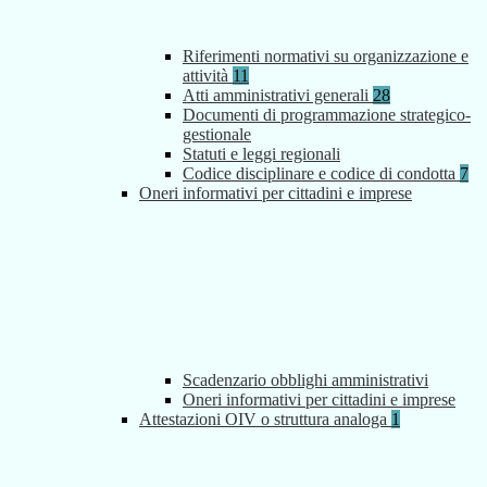
Riferimenti normativi su organizzazione e
attività
11
Atti amministrativi generali
28
Documenti di programmazione strategico-
gestionale
Statuti e leggi regionali
Codice disciplinare e codice di condotta
7
Oneri informativi per cittadini e imprese
Scadenzario obblighi amministrativi
Oneri informativi per cittadini e imprese
Attestazioni OIV o struttura analoga
1