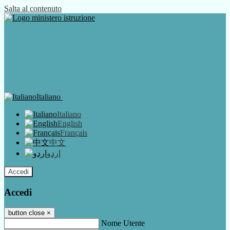
Salta al contenuto
Italiano
Italiano
English
Français
中文
اردو
Accedi
Accedi
button close
×
Nome Utente