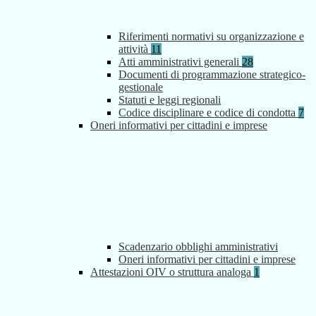
Riferimenti normativi su organizzazione e
attività
11
Atti amministrativi generali
28
Documenti di programmazione strategico-
gestionale
Statuti e leggi regionali
Codice disciplinare e codice di condotta
7
Oneri informativi per cittadini e imprese
Scadenzario obblighi amministrativi
Oneri informativi per cittadini e imprese
Attestazioni OIV o struttura analoga
1