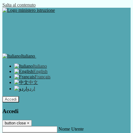
Salta al contenuto
Italiano
Italiano
English
Français
中文
اردو
Accedi
Accedi
button close
×
Nome Utente