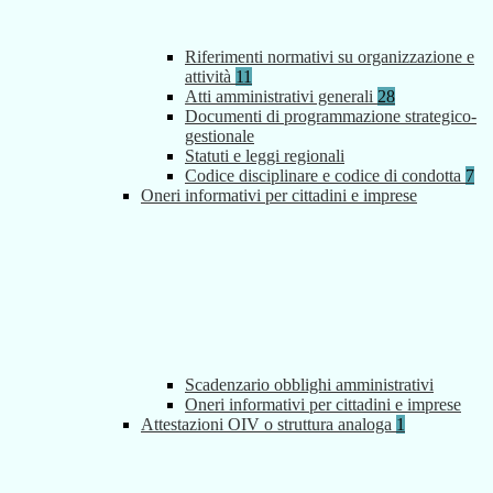
Riferimenti normativi su organizzazione e
attività
11
Atti amministrativi generali
28
Documenti di programmazione strategico-
gestionale
Statuti e leggi regionali
Codice disciplinare e codice di condotta
7
Oneri informativi per cittadini e imprese
Scadenzario obblighi amministrativi
Oneri informativi per cittadini e imprese
Attestazioni OIV o struttura analoga
1