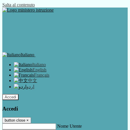
Salta al contenuto
Italiano
Italiano
English
Français
中文
اردو
Accedi
Accedi
button close
×
Nome Utente