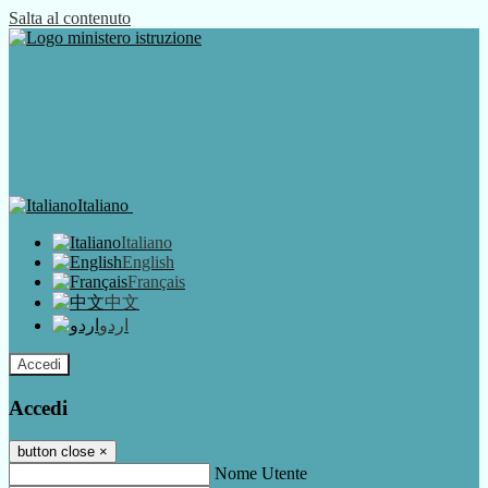
Salta al contenuto
Italiano
Italiano
English
Français
中文
اردو
Accedi
Accedi
button close
×
Nome Utente