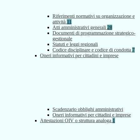
Riferimenti normativi su organizzazione e
attività
11
Atti amministrativi generali
28
Documenti di programmazione strategico-
gestionale
Statuti e leggi regionali
Codice disciplinare e codice di condotta
7
Oneri informativi per cittadini e imprese
Scadenzario obblighi amministrativi
Oneri informativi per cittadini e imprese
Attestazioni OIV o struttura analoga
1