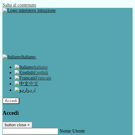
Salta al contenuto
Italiano
Italiano
English
Français
中文
اردو
Accedi
Accedi
button close
×
Nome Utente