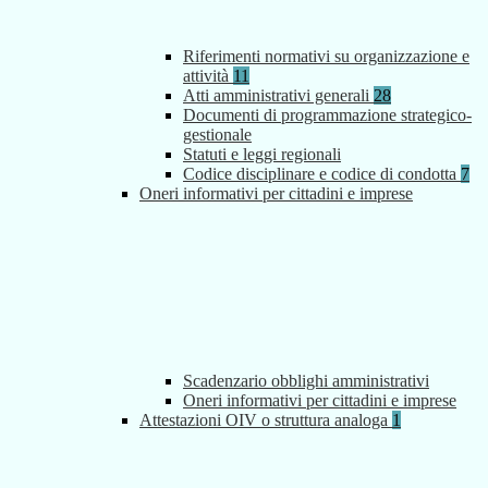
Riferimenti normativi su organizzazione e
attività
11
Atti amministrativi generali
28
Documenti di programmazione strategico-
gestionale
Statuti e leggi regionali
Codice disciplinare e codice di condotta
7
Oneri informativi per cittadini e imprese
Scadenzario obblighi amministrativi
Oneri informativi per cittadini e imprese
Attestazioni OIV o struttura analoga
1