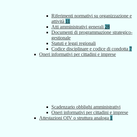
Riferimenti normativi su organizzazione e
attività
11
Atti amministrativi generali
28
Documenti di programmazione strategico-
gestionale
Statuti e leggi regionali
Codice disciplinare e codice di condotta
7
Oneri informativi per cittadini e imprese
Scadenzario obblighi amministrativi
Oneri informativi per cittadini e imprese
Attestazioni OIV o struttura analoga
1