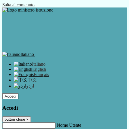
Salta al contenuto
Italiano
Italiano
English
Français
中文
اردو
Accedi
Accedi
button close
×
Nome Utente