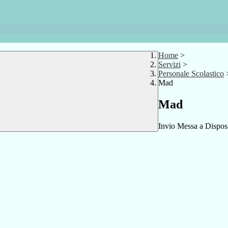
Home
>
Servizi
>
Personale Scolastico
Mad
Mad
Invio Messa a Disposi