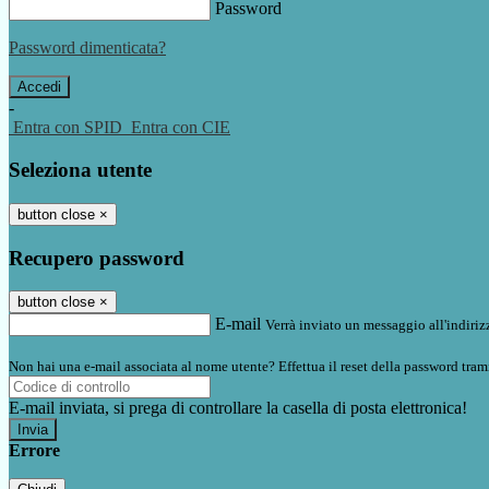
Password
Password dimenticata?
-
Entra con SPID
Entra con CIE
Seleziona utente
button close
×
Recupero password
button close
×
E-mail
Verrà inviato un messaggio all'indirizz
Non hai una e-mail associata al nome utente? Effettua il reset della password tram
E-mail inviata, si prega di controllare la casella di posta elettronica!
Errore