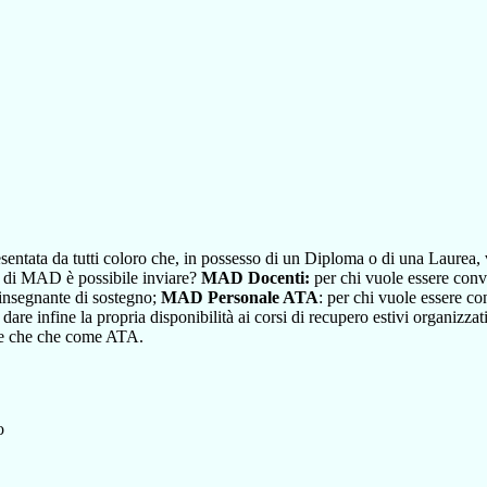
tata da tutti coloro che, in possesso di un Diploma o di una Laurea, 
pi di MAD è possibile inviare?
MAD Docenti:
per chi vuole essere conv
insegnante di sostegno;
MAD Personale ATA
: per chi vuole essere c
r dare infine la propria disponibilità ai corsi di recupero estivi organizz
nte che che come ATA.
to