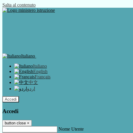
Salta al contenuto
Italiano
Italiano
English
Français
中文
اردو
Accedi
Accedi
button close
×
Nome Utente