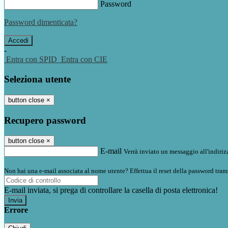
Password
Password dimenticata?
-
Entra con SPID
Entra con CIE
Seleziona utente
button close
×
Recupero password
button close
×
E-mail
Verrà inviato un messaggio all'indirizz
Non hai una e-mail associata al nome utente? Effettua il reset della password tram
E-mail inviata, si prega di controllare la casella di posta elettronica!
Errore