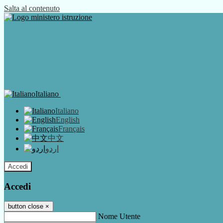
Salta al contenuto
Italiano
Italiano
English
Français
中文
اردو
Accedi
Accedi
button close
×
Nome Utente