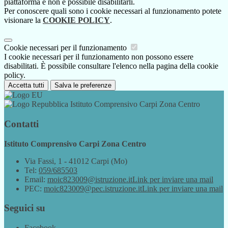
piattaforma e non è possibile disabilitarli.
Per conoscere quali sono i cookie necessari al funzionamento potete
visionare la
COOKIE POLICY
.
Cookie necessari per il funzionamento
I cookie necessari per il funzionamento non possono essere
disabilitati. È possibile consultare l'elenco nella pagina della cookie
policy.
Accetta tutti
Salva le preferenze
Istituto Comprensivo Carpi Zona Centro
Contatti
Istituto Comprensivo Carpi Zona Centro
Via Fassi, 1 - 41012 Carpi (Mo)
Tel:
059/685503
Email:
moic823009@istruzione.it
Link per inviare una mail
PEC:
moic823009@pec.istruzione.it
Link per inviare una mail
Seguici su
Facebook