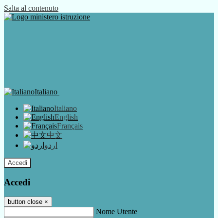
Salta al contenuto
Italiano
Italiano
English
Français
中文
اردو
Accedi
Accedi
button close
×
Nome Utente