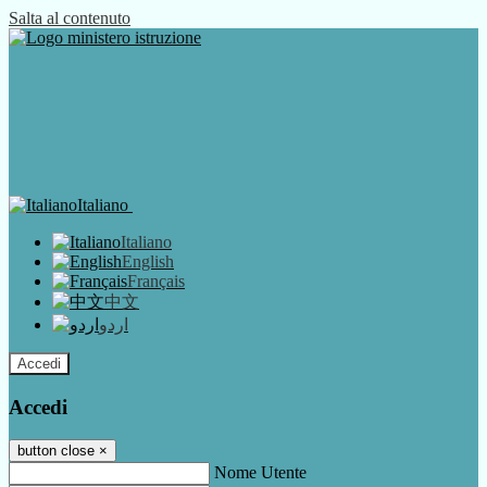
Salta al contenuto
Italiano
Italiano
English
Français
中文
اردو
Accedi
Accedi
button close
×
Nome Utente