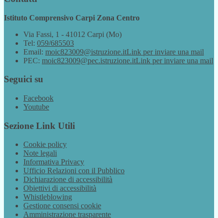
Istituto Comprensivo Carpi Zona Centro
Via Fassi, 1 - 41012 Carpi (Mo)
Tel:
059/685503
Email:
moic823009@istruzione.it
Link per inviare una mail
PEC:
moic823009@pec.istruzione.it
Link per inviare una mail
Seguici su
Facebook
Youtube
Sezione Link Utili
Cookie policy
Note legali
Informativa Privacy
Ufficio Relazioni con il Pubblico
Dichiarazione di accessibilità
Obiettivi di accessibilità
Whistleblowing
Gestione consensi cookie
Amministrazione trasparente