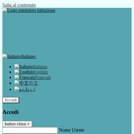
Salta al contenuto
Italiano
Italiano
English
Français
中文
اردو
Accedi
Accedi
button close
×
Nome Utente