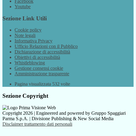
Facebook
Youtube
Sezione Link Utili
Cookie policy
Note legali
Informativa Privacy
Ufficio Relazioni con il Pubblico
Dichiarazione di accessibilità
Obiettivi di accessibilità
Whistleblowing
Gestione consensi cookie
Amministrazione trasparente
Pagina visualizzata
532
volte
Sezione Copyright
Copyright 2026 | Engineered and powered by Gruppo Spaggiari
Parma S.p.A. | Divisione Publishing & New Social Media
Disclaimer trattamento dati personali