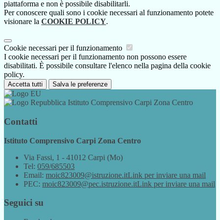
piattaforma e non è possibile disabilitarli.
Per conoscere quali sono i cookie necessari al funzionamento potete
visionare la
COOKIE POLICY
.
Cookie necessari per il funzionamento
I cookie necessari per il funzionamento non possono essere
disabilitati. È possibile consultare l'elenco nella pagina della cookie
policy.
Accetta tutti
Salva le preferenze
Istituto Comprensivo Carpi Zona Centro
Contatti
Istituto Comprensivo Carpi Zona Centro
Via Fassi, 1 - 41012 Carpi (Mo)
Tel:
059/685503
Email:
moic823009@istruzione.it
Link per inviare una mail
PEC:
moic823009@pec.istruzione.it
Link per inviare una mail
Seguici su