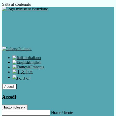
Salta al contenuto
Italiano
Italiano
English
Français
中文
اردو
Accedi
Accedi
button close
×
Nome Utente