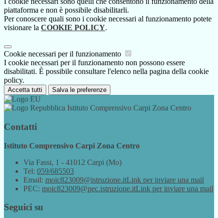
I cookie necessari sono quelli che consentono il funzionamento della
piattaforma e non è possibile disabilitarli.
Per conoscere quali sono i cookie necessari al funzionamento potete
visionare la
COOKIE POLICY
.
Cookie necessari per il funzionamento
I cookie necessari per il funzionamento non possono essere
disabilitati. È possibile consultare l'elenco nella pagina della cookie
policy.
Accetta tutti
Salva le preferenze
Istituto Comprensivo Carpi Zona Centro
Contatti
Istituto Comprensivo Carpi Zona Centro
Via Fassi, 1 - 41012 Carpi (Mo)
Tel:
059/685503
Email:
moic823009@istruzione.it
Link per inviare una mail
PEC:
moic823009@pec.istruzione.it
Link per inviare una mail
Seguici su