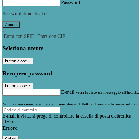
Password
Password dimenticata?
-
Entra con SPID
Entra con CIE
Seleziona utente
button close
×
Recupero password
button close
×
E-mail
Verrà inviato un messaggio all'indirizz
Non hai una e-mail associata al nome utente? Effettua il reset della password tram
E-mail inviata, si prega di controllare la casella di posta elettronica!
Errore