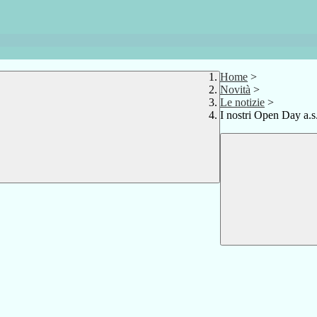
Home
>
Novità
>
Le notizie
>
I nostri Open Day a.