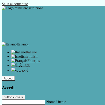
Salta al contenuto
Italiano
Italiano
English
Français
中文
اردو
Accedi
Accedi
button close
×
Nome Utente