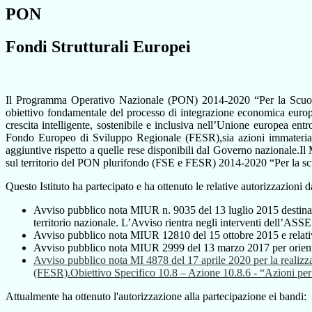
PON
Fondi Strutturali Europei
Il Programma Operativo Nazionale (PON) 2014-2020 “Per la Scuola- C
obiettivo fondamentale del processo di integrazione economica europea
crescita intelligente, sostenibile e inclusiva nell’Unione europea entr
Fondo Europeo di Sviluppo Regionale (FESR),sia azioni immateriali 
aggiuntive rispetto a quelle rese disponibili dal Governo nazionale.Il 
sul territorio del PON plurifondo (FSE e FESR) 2014-2020 “Per la scuo
Questo Istituto ha partecipato e ha ottenuto le relative autorizzazion
Avviso pubblico nota MIUR n. 9035 del 13 luglio 2015 destinato 
territorio nazionale. L’Avviso rientra negli interventi dell’ASS
Avviso pubblico nota MIUR 12810 del 15 ottobre 2015 e relativi al
Avviso pubblico nota MIUR 2999 del 13 marzo 2017 per orient
Avviso pubblico nota MI 4878 del 17 aprile 2020 per la realizzaz
(FESR).Obiettivo Specifico 10.8 – Azione 10.8.6 - “Azioni per l’all
Attualmente ha ottenuto l'autorizzazione alla partecipazione ei bandi: