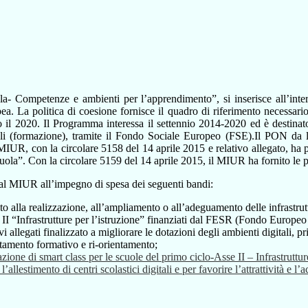
ompetenze e ambienti per l’apprendimento”, si inserisce all’interno
. La politica di coesione fornisce il quadro di riferimento necessario 
o il 2020. Il Programma interessa il settennio 2014-2020 ed è destinato 
(formazione), tramite il Fondo Sociale Europeo (FSE).Il PON da la pos
MIUR, con la circolare 5158 del 14 aprile 2015 e relativo allegato, ha pr
la”. Con la circolare 5159 del 14 aprile 2015, il MIUR ha fornito le p
i dal MIUR all’impegno di spesa dei seguenti bandi:
alla realizzazione, all’ampliamento o all’adeguamento delle infrastrutt
E II “Infrastrutture per l’istruzione” finanziati dal FESR (Fondo Europe
legati finalizzato a migliorare le dotazioni degli ambienti digitali, pri
amento formativo e ri-orientamento;
ione di smart class per le scuole del primo ciclo-Asse II – Infrastruttu
estimento di centri scolastici digitali e per favorire l’attrattività e l’a