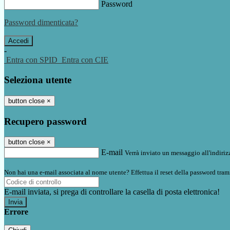
Password
Password dimenticata?
-
Entra con SPID
Entra con CIE
Seleziona utente
button close
×
Recupero password
button close
×
E-mail
Verrà inviato un messaggio all'indirizz
Non hai una e-mail associata al nome utente? Effettua il reset della password tram
E-mail inviata, si prega di controllare la casella di posta elettronica!
Errore