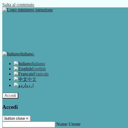
Salta al contenuto
Italiano
Italiano
English
Français
中文
اردو
Accedi
Accedi
button close
×
Nome Utente