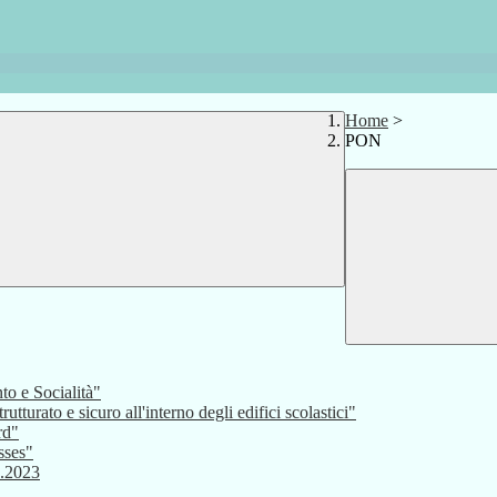
Home
>
PON
o e Socialità"
urato e sicuro all'interno degli edifici scolastici"
rd"
sses"
3.2023