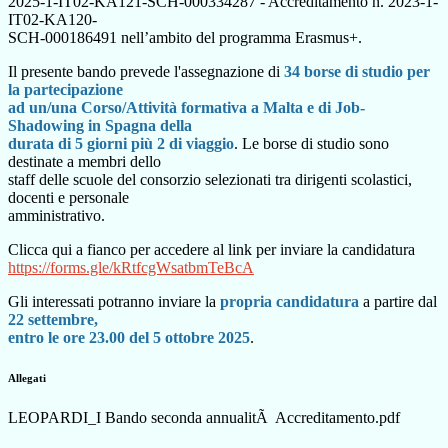
2025-1-IT02-KA121-SCH-000334287 - Accreditamento n. 2023-1-
IT02-KA120-
SCH-000186491 nell’ambito del programma Erasmus+.
Il presente bando prevede l'
assegnazione di
34 borse di studio per
la partecipazione
ad un/una Corso/Attività formativa a Malta e di Job-
Shadowing in Spagna della
durata di 5 giorni più 2 di viaggio
. Le borse di studio sono
destinate a membri dello
staff delle scuole del consorzio selezionati tra dirigenti scolastici,
docenti e personale
amministrativo.
Clicca qui a fianco per accedere al link per inviare la candidatura
https://forms.gle/kRtfcgWsatbmTeBcA
Gli interessati potranno inviare la
propria candidatura
a partire dal
22 settembre,
entro le ore 23.00 del 5 ottobre 2025
.
Allegati
LEOPARDI_I Bando seconda annualitÃ Accreditamento.pdf