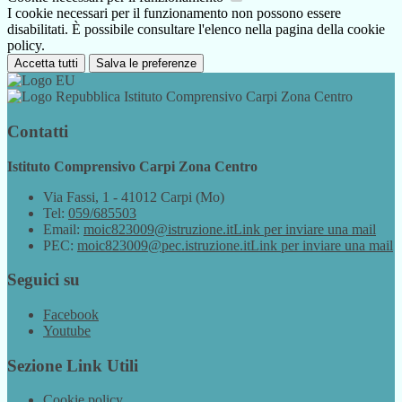
I cookie necessari per il funzionamento non possono essere
disabilitati. È possibile consultare l'elenco nella pagina della cookie
policy.
Accetta tutti
Salva le preferenze
Istituto Comprensivo Carpi Zona Centro
Contatti
Istituto Comprensivo Carpi Zona Centro
Via Fassi, 1 - 41012 Carpi (Mo)
Tel:
059/685503
Email:
moic823009@istruzione.it
Link per inviare una mail
PEC:
moic823009@pec.istruzione.it
Link per inviare una mail
Seguici su
Facebook
Youtube
Sezione Link Utili
Cookie policy