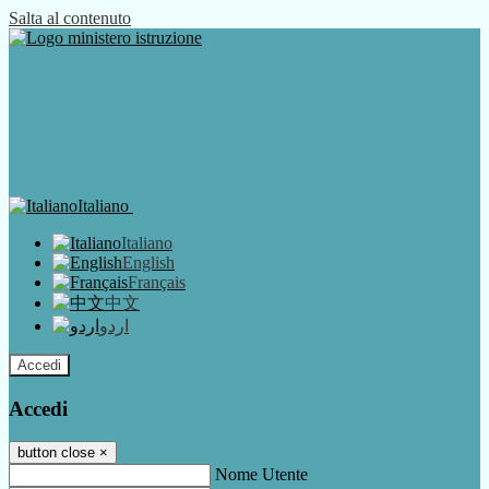
Salta al contenuto
Italiano
Italiano
English
Français
中文
اردو
Accedi
Accedi
button close
×
Nome Utente