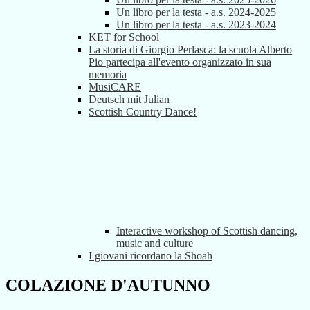
Un libro per la testa - a.s. 2024-2025
Un libro per la testa - a.s. 2023-2024
KET for School
La storia di Giorgio Perlasca: la scuola Alberto
Pio partecipa all'evento organizzato in sua
memoria
MusiCARE
Deutsch mit Julian
Scottish Country Dance!
Interactive workshop of Scottish dancing,
music and culture
I giovani ricordano la Shoah
COLAZIONE D'AUTUNNO