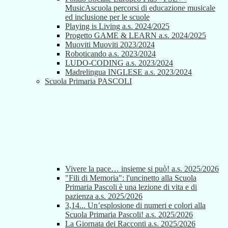
MusicAscuola percorsi di educazione musicale
ed inclusione per le scuole
Playing is Living a.s. 2024/2025
Progetto GAME & LEARN a.s. 2024/2025
Muoviti Muoviti 2023/2024
Roboticando a.s. 2023/2024
LUDO-CODING a.s. 2023/2024
Madrelingua INGLESE a.s. 2023/2024
Scuola Primaria PASCOLI
Vivere la pace… insieme si può! a.s. 2025/2026
"Fili di Memoria": l'uncinetto alla Scuola
Primaria Pascoli è una lezione di vita e di
pazienza a.s. 2025/2026
3,14... Un’esplosione di numeri e colori alla
Scuola Primaria Pascoli! a.s. 2025/2026
La Giornata dei Racconti a.s. 2025/2026