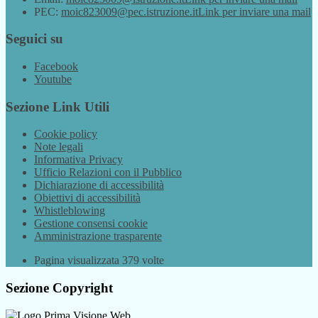
PEC:
moic823009@pec.istruzione.it
Link per inviare una mail
Seguici su
Facebook
Youtube
Sezione Link Utili
Cookie policy
Note legali
Informativa Privacy
Ufficio Relazioni con il Pubblico
Dichiarazione di accessibilità
Obiettivi di accessibilità
Whistleblowing
Gestione consensi cookie
Amministrazione trasparente
Pagina visualizzata
379
volte
Sezione Copyright