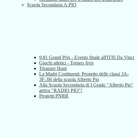
Scuola Secondaria A.PIO
9.81 Grand Prix - Evento finale all'ITIS Da Vinci
Giochi atletici - Torneo Avis
Treasure Hunt
La Madri Costituenti: Progetto delle classi 3A-
3F-3H della scuola Alberto Pio
Alla Scuola Secondaria di I Grado "Alberto Pio"
arriva "RADIO PIO"!
Progetti PNRR