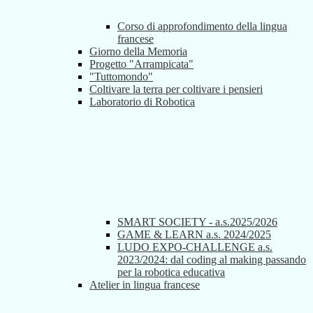
Corso di approfondimento della lingua
francese
Giorno della Memoria
Progetto "Arrampicata"
"Tuttomondo"
Coltivare la terra per coltivare i pensieri
Laboratorio di Robotica
SMART SOCIETY - a.s.2025/2026
GAME & LEARN a.s. 2024/2025
LUDO EXPO-CHALLENGE a.s.
2023/2024: dal coding al making passando
per la robotica educativa
Atelier in lingua francese