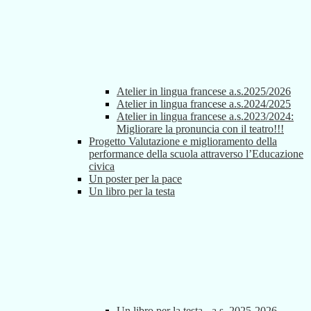
Atelier in lingua francese a.s.2025/2026
Atelier in lingua francese a.s.2024/2025
Atelier in lingua francese a.s.2023/2024:
Migliorare la pronuncia con il teatro!!!
Progetto Valutazione e miglioramento della
performance della scuola attraverso l’Educazione
civica
Un poster per la pace
Un libro per la testa
Un libro per la testa - a.s. 2025-2026