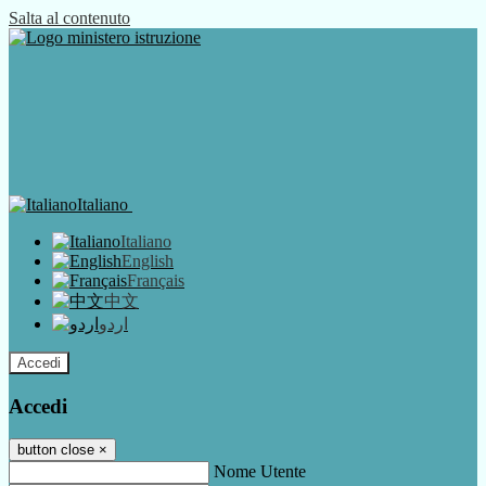
Salta al contenuto
Italiano
Italiano
English
Français
中文
اردو
Accedi
Accedi
button close
×
Nome Utente