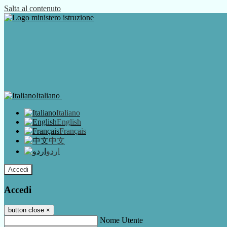
Salta al contenuto
Italiano
Italiano
English
Français
中文
اردو
Accedi
Accedi
button close
×
Nome Utente