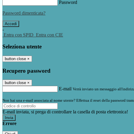
Password
Password dimenticata?
-
Entra con SPID
Entra con CIE
Seleziona utente
button close
×
Recupero password
button close
×
E-mail
Verrà inviato un messaggio all'indirizz
Non hai una e-mail associata al nome utente? Effettua il reset della password tram
E-mail inviata, si prega di controllare la casella di posta elettronica!
Errore