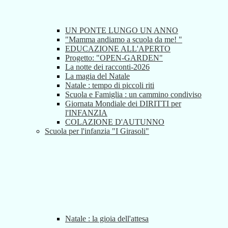
UN PONTE LUNGO UN ANNO
"Mamma andiamo a scuola da me! "
EDUCAZIONE ALL'APERTO
Progetto: "OPEN-GARDEN"
La notte dei racconti-2026
La magia del Natale
Natale : tempo di piccoli riti
Scuola e Famiglia : un cammino condiviso
Giornata Mondiale dei DIRITTI per
l'INFANZIA
COLAZIONE D'AUTUNNO
Scuola per l'infanzia "I Girasoli"
Natale : la gioia dell'attesa