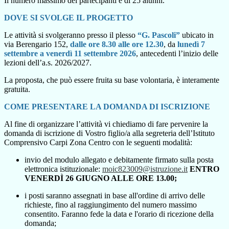
Il numero massimo dei partecipanti è di 25 alunni.
DOVE SI SVOLGE IL PROGETTO
Le atti
vità si svolgeranno presso il plesso
“G. Pascoli”
ubicato in
via Berengario 152,
dalle ore 8.30 alle ore 12.30
,
da
lunedì 7
settembre a venerdì 11 settembre 2026
,
antecedenti l’inizio delle
lezioni dell’a.s. 2026/2027.
La proposta, che può essere fruita su base volontaria,
è interamente
gratuita.
COME PRESENTARE LA DOMANDA DI ISCRIZIONE
Al fine di organizzare l’attività vi chiediamo di fare pervenire la
domanda di iscrizione di Vostro figlio/a alla segreteria dell’Istituto
Comprensivo Carpi Zona Centro con le seguenti modalità:
invio del modulo allegato e debitamente firmato sulla posta
elettronica istituzionale:
moic823009@istruzione.it
ENTRO
VENERD
Ì 26 GIUGNO ALLE ORE 13.00;
i posti saranno assegnati in base all'
ordine di arrivo delle
richieste
, fino al raggiungimento del numero massimo
consentito. Faranno
fede la data e l'orario di ricezione della
domanda;