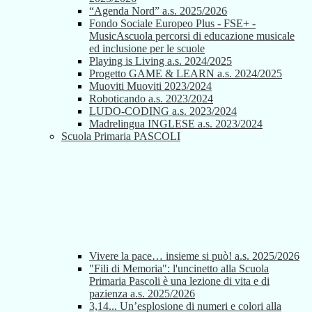
“Agenda Nord” a.s. 2025/2026
Fondo Sociale Europeo Plus - FSE+ -
MusicAscuola percorsi di educazione musicale
ed inclusione per le scuole
Playing is Living a.s. 2024/2025
Progetto GAME & LEARN a.s. 2024/2025
Muoviti Muoviti 2023/2024
Roboticando a.s. 2023/2024
LUDO-CODING a.s. 2023/2024
Madrelingua INGLESE a.s. 2023/2024
Scuola Primaria PASCOLI
Vivere la pace… insieme si può! a.s. 2025/2026
"Fili di Memoria": l'uncinetto alla Scuola
Primaria Pascoli è una lezione di vita e di
pazienza a.s. 2025/2026
3,14... Un’esplosione di numeri e colori alla