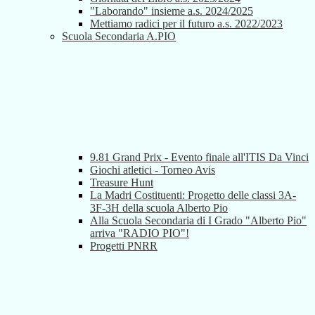
"Laborando" insieme a.s. 2024/2025
Mettiamo radici per il futuro a.s. 2022/2023
Scuola Secondaria A.PIO
9.81 Grand Prix - Evento finale all'ITIS Da Vinci
Giochi atletici - Torneo Avis
Treasure Hunt
La Madri Costituenti: Progetto delle classi 3A-
3F-3H della scuola Alberto Pio
Alla Scuola Secondaria di I Grado "Alberto Pio"
arriva "RADIO PIO"!
Progetti PNRR