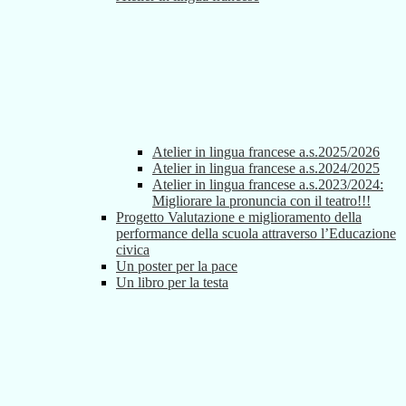
Atelier in lingua francese a.s.2025/2026
Atelier in lingua francese a.s.2024/2025
Atelier in lingua francese a.s.2023/2024:
Migliorare la pronuncia con il teatro!!!
Progetto Valutazione e miglioramento della
performance della scuola attraverso l’Educazione
civica
Un poster per la pace
Un libro per la testa