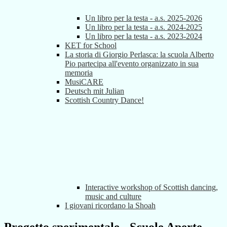
Un libro per la testa - a.s. 2025-2026
Un libro per la testa - a.s. 2024-2025
Un libro per la testa - a.s. 2023-2024
KET for School
La storia di Giorgio Perlasca: la scuola Alberto
Pio partecipa all'evento organizzato in sua
memoria
MusiCARE
Deutsch mit Julian
Scottish Country Dance!
Interactive workshop of Scottish dancing,
music and culture
I giovani ricordano la Shoah