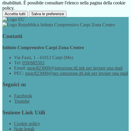
disabilitati. È possibile consultare l'elenco nella pagina della cookie
policy.
Accetta tutti
Salva le preferenze
Istituto Comprensivo Carpi Zona Centro
Contatti
Istituto Comprensivo Carpi Zona Centro
Via Fassi, 1 - 41012 Carpi (Mo)
Tel:
059/685503
Email:
moic823009@istruzione.it
Link per inviare una mail
PEC:
moic823009@pec.istruzione.it
Link per inviare una mail
Seguici su
Facebook
Youtube
Sezione Link Utili
Cookie policy
Note legali