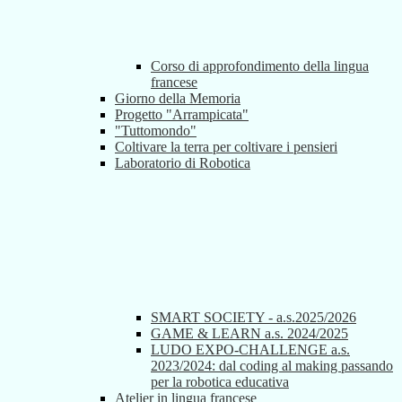
Corso di approfondimento della lingua
francese
Giorno della Memoria
Progetto "Arrampicata"
"Tuttomondo"
Coltivare la terra per coltivare i pensieri
Laboratorio di Robotica
SMART SOCIETY - a.s.2025/2026
GAME & LEARN a.s. 2024/2025
LUDO EXPO-CHALLENGE a.s.
2023/2024: dal coding al making passando
per la robotica educativa
Atelier in lingua francese