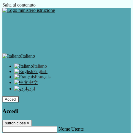
Salta al contenuto
Italiano
Italiano
English
Français
中文
اردو
Accedi
Accedi
button close
×
Nome Utente