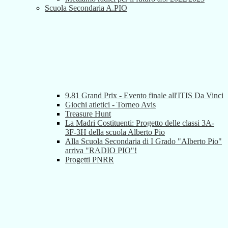
Scuola Secondaria A.PIO
9.81 Grand Prix - Evento finale all'ITIS Da Vinci
Giochi atletici - Torneo Avis
Treasure Hunt
La Madri Costituenti: Progetto delle classi 3A-
3F-3H della scuola Alberto Pio
Alla Scuola Secondaria di I Grado "Alberto Pio"
arriva "RADIO PIO"!
Progetti PNRR