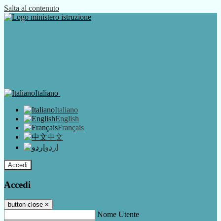
Salta al contenuto
Italiano
Italiano
English
Français
中文
اردو
Accedi
Accedi
button close
×
Nome Utente