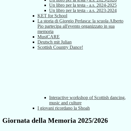
Un libro per la testa - a.s. 2024-2025
Un libro per la testa - a.s. 2023-2024
KET for School
La storia di Giorgio Perlasca: la scuola Alberto
Pio partecipa all'evento organizzato in sua
memoria
MusiCARE
Deutsch mit Julian
Scottish Country Dance!
Interactive workshop of Scottish dancing,
music and culture
I giovani ricordano la Shoah
Giornata della Memoria 2025/2026