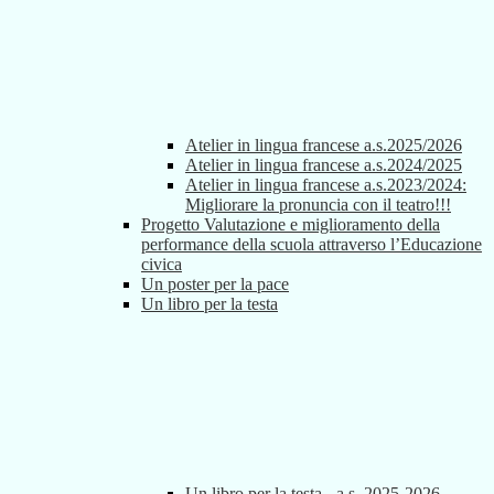
Atelier in lingua francese a.s.2025/2026
Atelier in lingua francese a.s.2024/2025
Atelier in lingua francese a.s.2023/2024:
Migliorare la pronuncia con il teatro!!!
Progetto Valutazione e miglioramento della
performance della scuola attraverso l’Educazione
civica
Un poster per la pace
Un libro per la testa
Un libro per la testa - a.s. 2025-2026