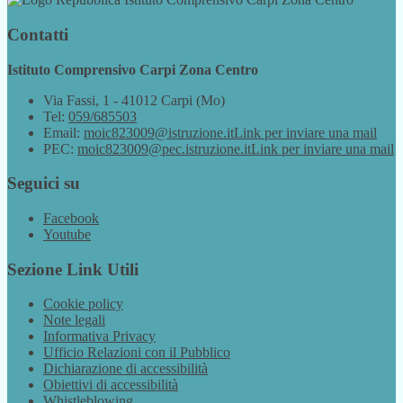
Contatti
Istituto Comprensivo Carpi Zona Centro
Via Fassi, 1 - 41012 Carpi (Mo)
Tel:
059/685503
Email:
moic823009@istruzione.it
Link per inviare una mail
PEC:
moic823009@pec.istruzione.it
Link per inviare una mail
Seguici su
Facebook
Youtube
Sezione Link Utili
Cookie policy
Note legali
Informativa Privacy
Ufficio Relazioni con il Pubblico
Dichiarazione di accessibilità
Obiettivi di accessibilità
Whistleblowing