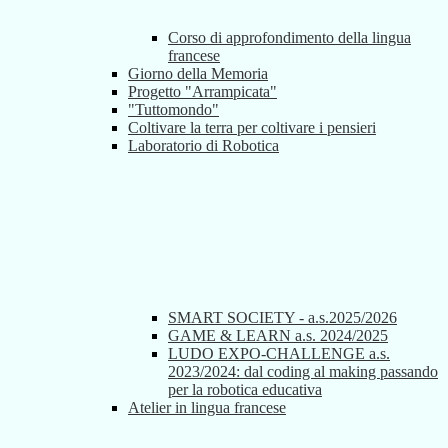
Corso di approfondimento della lingua
francese
Giorno della Memoria
Progetto "Arrampicata"
"Tuttomondo"
Coltivare la terra per coltivare i pensieri
Laboratorio di Robotica
SMART SOCIETY - a.s.2025/2026
GAME & LEARN a.s. 2024/2025
LUDO EXPO-CHALLENGE a.s.
2023/2024: dal coding al making passando
per la robotica educativa
Atelier in lingua francese