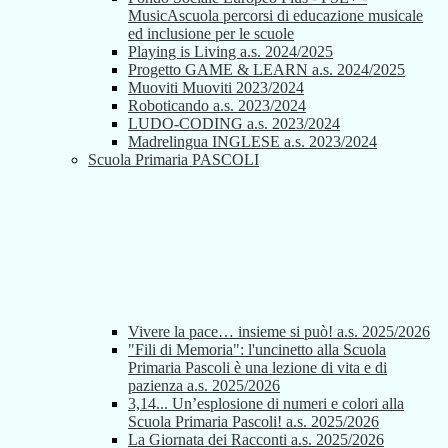
MusicAscuola percorsi di educazione musicale
ed inclusione per le scuole
Playing is Living a.s. 2024/2025
Progetto GAME & LEARN a.s. 2024/2025
Muoviti Muoviti 2023/2024
Roboticando a.s. 2023/2024
LUDO-CODING a.s. 2023/2024
Madrelingua INGLESE a.s. 2023/2024
Scuola Primaria PASCOLI
Vivere la pace… insieme si può! a.s. 2025/2026
"Fili di Memoria": l'uncinetto alla Scuola
Primaria Pascoli è una lezione di vita e di
pazienza a.s. 2025/2026
3,14... Un’esplosione di numeri e colori alla
Scuola Primaria Pascoli! a.s. 2025/2026
La Giornata dei Racconti a.s. 2025/2026