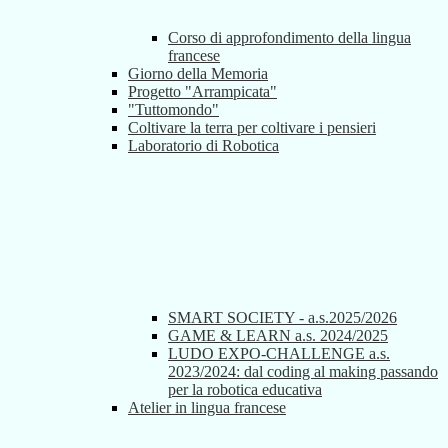
Corso di approfondimento della lingua
francese
Giorno della Memoria
Progetto "Arrampicata"
"Tuttomondo"
Coltivare la terra per coltivare i pensieri
Laboratorio di Robotica
SMART SOCIETY - a.s.2025/2026
GAME & LEARN a.s. 2024/2025
LUDO EXPO-CHALLENGE a.s.
2023/2024: dal coding al making passando
per la robotica educativa
Atelier in lingua francese