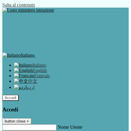
Salta al contenuto
Italiano
Italiano
English
Français
中文
اردو
Accedi
Accedi
button close
×
Nome Utente