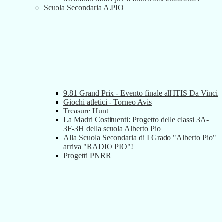
Scuola Secondaria A.PIO
9.81 Grand Prix - Evento finale all'ITIS Da Vinci
Giochi atletici - Torneo Avis
Treasure Hunt
La Madri Costituenti: Progetto delle classi 3A-
3F-3H della scuola Alberto Pio
Alla Scuola Secondaria di I Grado "Alberto Pio"
arriva "RADIO PIO"!
Progetti PNRR