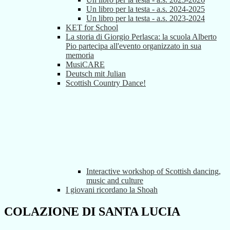
Un libro per la testa - a.s. 2024-2025
Un libro per la testa - a.s. 2023-2024
KET for School
La storia di Giorgio Perlasca: la scuola Alberto
Pio partecipa all'evento organizzato in sua
memoria
MusiCARE
Deutsch mit Julian
Scottish Country Dance!
Interactive workshop of Scottish dancing,
music and culture
I giovani ricordano la Shoah
COLAZIONE DI SANTA LUCIA