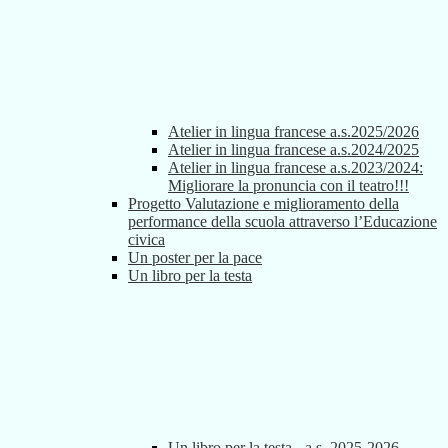
Atelier in lingua francese a.s.2025/2026
Atelier in lingua francese a.s.2024/2025
Atelier in lingua francese a.s.2023/2024:
Migliorare la pronuncia con il teatro!!!
Progetto Valutazione e miglioramento della
performance della scuola attraverso l’Educazione
civica
Un poster per la pace
Un libro per la testa
Un libro per la testa - a.s. 2025-2026