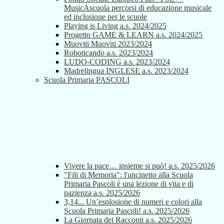
MusicAscuola percorsi di educazione musicale
ed inclusione per le scuole
Playing is Living a.s. 2024/2025
Progetto GAME & LEARN a.s. 2024/2025
Muoviti Muoviti 2023/2024
Roboticando a.s. 2023/2024
LUDO-CODING a.s. 2023/2024
Madrelingua INGLESE a.s. 2023/2024
Scuola Primaria PASCOLI
Vivere la pace… insieme si può! a.s. 2025/2026
"Fili di Memoria": l'uncinetto alla Scuola
Primaria Pascoli è una lezione di vita e di
pazienza a.s. 2025/2026
3,14... Un’esplosione di numeri e colori alla
Scuola Primaria Pascoli! a.s. 2025/2026
La Giornata dei Racconti a.s. 2025/2026