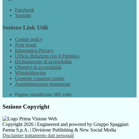
Facebook
Youtube
Sezione Link Utili
Cookie policy
Note legali
Informativa Privacy
Ufficio Relazioni con il Pubblico
Dichiarazione di accessibilità
Obiettivi di accessibilità
Whistleblowing
Gestione consensi cookie
Amministrazione trasparente
Pagina visualizzata
389
volte
Sezione Copyright
Copyright 2026 | Engineered and powered by Gruppo Spaggiari
Parma S.p.A. | Divisione Publishing & New Social Media
Disclaimer trattamento dati personali