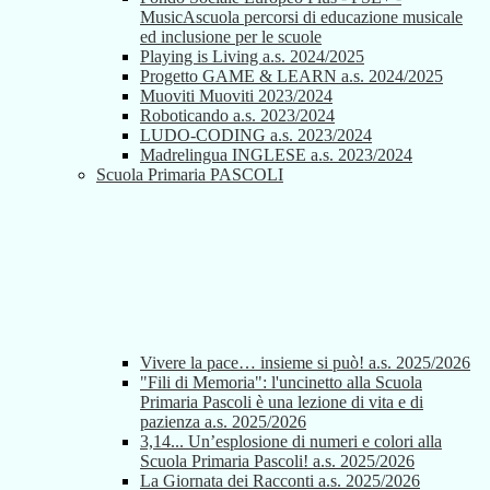
MusicAscuola percorsi di educazione musicale
ed inclusione per le scuole
Playing is Living a.s. 2024/2025
Progetto GAME & LEARN a.s. 2024/2025
Muoviti Muoviti 2023/2024
Roboticando a.s. 2023/2024
LUDO-CODING a.s. 2023/2024
Madrelingua INGLESE a.s. 2023/2024
Scuola Primaria PASCOLI
Vivere la pace… insieme si può! a.s. 2025/2026
"Fili di Memoria": l'uncinetto alla Scuola
Primaria Pascoli è una lezione di vita e di
pazienza a.s. 2025/2026
3,14... Un’esplosione di numeri e colori alla
Scuola Primaria Pascoli! a.s. 2025/2026
La Giornata dei Racconti a.s. 2025/2026