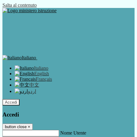
Salta al contenuto
Italiano
Italiano
English
Français
中文
اردو
Accedi
Accedi
button close
×
Nome Utente