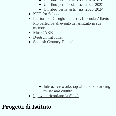
Un libro per la testa - a.s. 2024-2025
Un libro per la testa - a.s. 2023-2024
KET for School
La storia di Giorgio Perlasca: la scuola Alberto
Pio partecipa all'evento organizzato in sua
memoria
MusiCARE
Deutsch mit Julian
Scottish Country Dance!
Interactive workshop of Scottish dancing,
music and culture
I giovani ricordano la Shoah
Progetti di Istituto