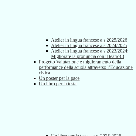
Atelier in lingua francese a.s.2025/2026
Atelier in lingua francese a.s.2024/2025
Atelier in lingua francese a.s.2023/2024:
Migliorare la pronuncia con il teatro!!!
Progetto Valutazione e miglioramento della
performance della scuola attraverso l’Educazione
civica
Un poster per la pace
Un libro per la testa
Un libro per la testa - a.s. 2025-2026