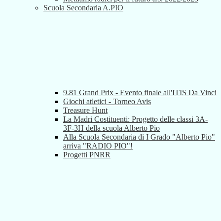
Scuola Secondaria A.PIO
9.81 Grand Prix - Evento finale all'ITIS Da Vinci
Giochi atletici - Torneo Avis
Treasure Hunt
La Madri Costituenti: Progetto delle classi 3A-
3F-3H della scuola Alberto Pio
Alla Scuola Secondaria di I Grado "Alberto Pio"
arriva "RADIO PIO"!
Progetti PNRR