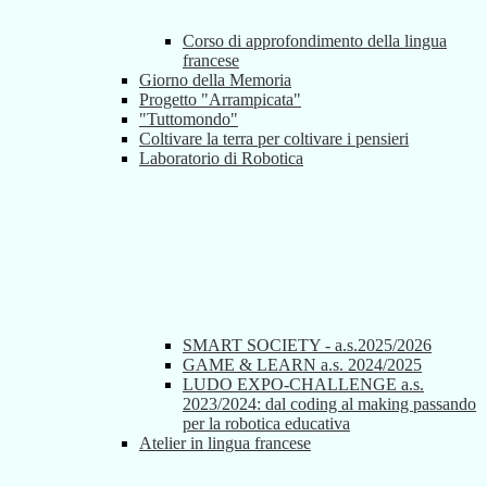
Corso di approfondimento della lingua
francese
Giorno della Memoria
Progetto "Arrampicata"
"Tuttomondo"
Coltivare la terra per coltivare i pensieri
Laboratorio di Robotica
SMART SOCIETY - a.s.2025/2026
GAME & LEARN a.s. 2024/2025
LUDO EXPO-CHALLENGE a.s.
2023/2024: dal coding al making passando
per la robotica educativa
Atelier in lingua francese