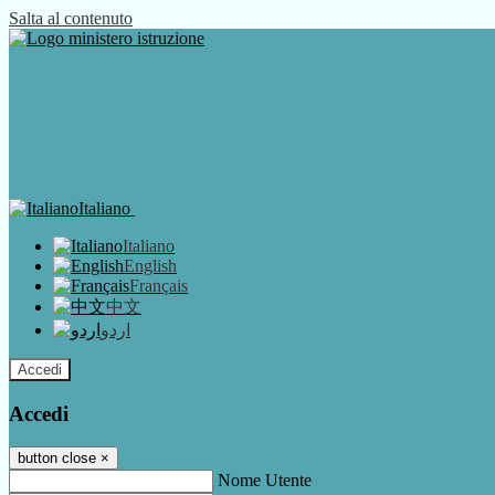
Salta al contenuto
Italiano
Italiano
English
Français
中文
اردو
Accedi
Accedi
button close
×
Nome Utente