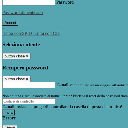
Password
Password dimenticata?
-
Entra con SPID
Entra con CIE
Seleziona utente
button close
×
Recupero password
button close
×
E-mail
Verrà inviato un messaggio all'indirizz
Non hai una e-mail associata al nome utente? Effettua il reset della password tram
E-mail inviata, si prega di controllare la casella di posta elettronica!
Errore