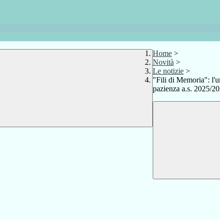
Home
>
Novità
>
Le notizie
>
"Fili di Memoria": l'u
pazienza a.s. 2025/2