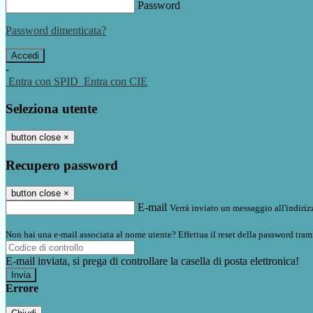
Password
Password dimenticata?
-
Entra con SPID
Entra con CIE
Seleziona utente
button close
×
Recupero password
button close
×
E-mail
Verrà inviato un messaggio all'indirizz
Non hai una e-mail associata al nome utente? Effettua il reset della password tram
E-mail inviata, si prega di controllare la casella di posta elettronica!
Errore