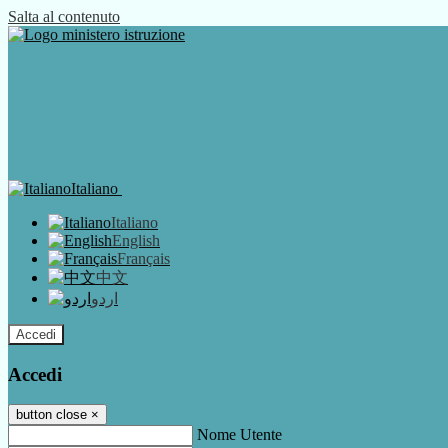
Salta al contenuto
Italiano
Italiano
English
Français
中文
اردو
Accedi
Accedi
button close
×
Nome Utente