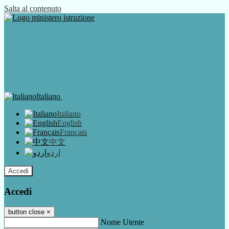
Salta al contenuto
Italiano
Italiano
English
Français
中文
اردو
Accedi
Accedi
button close
×
Nome Utente