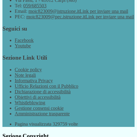
Via Fassi, 1 - 41012 Carpi (Mo)
Tel:
059/685503
Email:
moic823009@istruzione.it
Link per inviare una mail
PEC:
moic823009@pec.istruzione.it
Link per inviare una mail
Seguici su
Facebook
Youtube
Sezione Link Utili
Cookie policy
Note legali
Informativa Privacy
Ufficio Relazioni con il Pubblico
Dichiarazione di accessibilità
Obiettivi di accessibilità
Whistleblowing
Gestione consensi cookie
Amministrazione trasparente
Pagina visualizzata
329759
volte
Sezione Copyright