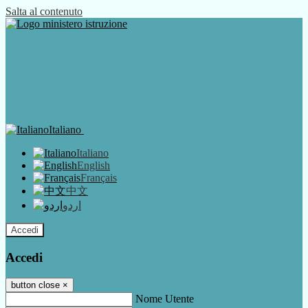
Salta al contenuto
Italiano
Italiano
English
Français
中文
اردو
Accedi
Accedi
button close
×
Nome Utente