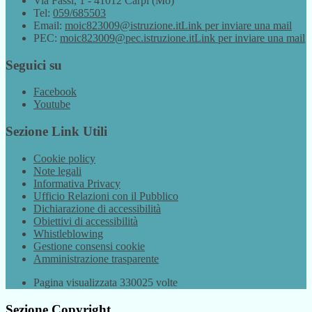
Via Fassi, 1 - 41012 Carpi (Mo)
Tel:
059/685503
Email:
moic823009@istruzione.it
Link per inviare una mail
PEC:
moic823009@pec.istruzione.it
Link per inviare una mail
Seguici su
Facebook
Youtube
Sezione Link Utili
Cookie policy
Note legali
Informativa Privacy
Ufficio Relazioni con il Pubblico
Dichiarazione di accessibilità
Obiettivi di accessibilità
Whistleblowing
Gestione consensi cookie
Amministrazione trasparente
Pagina visualizzata
330025
volte
Sezione Copyright