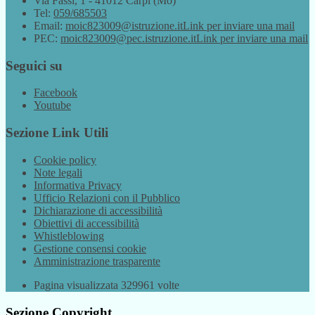
Via Fassi, 1 - 41012 Carpi (Mo)
Tel:
059/685503
Email:
moic823009@istruzione.it
Link per inviare una mail
PEC:
moic823009@pec.istruzione.it
Link per inviare una mail
Seguici su
Facebook
Youtube
Sezione Link Utili
Cookie policy
Note legali
Informativa Privacy
Ufficio Relazioni con il Pubblico
Dichiarazione di accessibilità
Obiettivi di accessibilità
Whistleblowing
Gestione consensi cookie
Amministrazione trasparente
Pagina visualizzata
329961
volte
Sezione Copyright