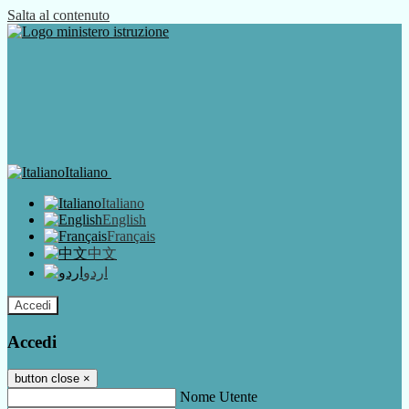
Salta al contenuto
Italiano
Italiano
English
Français
中文
اردو
Accedi
Accedi
button close
×
Nome Utente