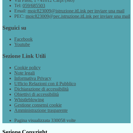
Via Fassi, 1 - 41012 Carpi (Mo)
Tel:
059/685503
Email:
moic823009@istruzione.it
Link per inviare una mail
PEC:
moic823009@pec.istruzione.it
Link per inviare una mail
Seguici su
Facebook
Youtube
Sezione Link Utili
Cookie policy
Note legali
Informativa Privacy
Ufficio Relazioni con il Pubblico
Dichiarazione di accessibilità
Obiettivi di accessibilità
Whistleblowing
Gestione consensi cookie
Amministrazione trasparente
Pagina visualizzata
330058
volte
Sezione Copyright