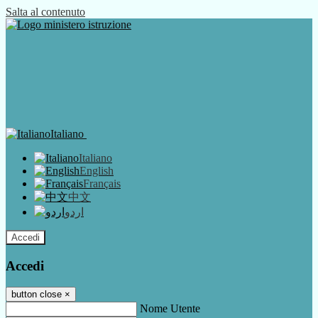
Salta al contenuto
Italiano
Italiano
English
Français
中文
اردو
Accedi
Accedi
button close
×
Nome Utente