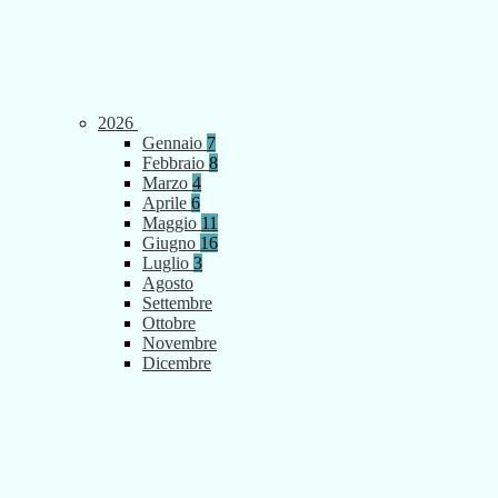
2026
Gennaio
7
Febbraio
8
Marzo
4
Aprile
6
Maggio
11
Giugno
16
Luglio
3
Agosto
Settembre
Ottobre
Novembre
Dicembre