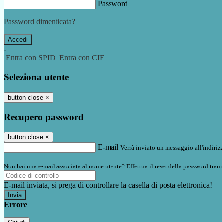
Password
Password dimenticata?
-
Entra con SPID
Entra con CIE
Seleziona utente
button close
×
Recupero password
button close
×
E-mail
Verrà inviato un messaggio all'indirizz
Non hai una e-mail associata al nome utente? Effettua il reset della password tram
E-mail inviata, si prega di controllare la casella di posta elettronica!
Errore