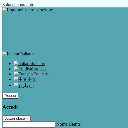
Salta al contenuto
Italiano
Italiano
English
Français
中文
اردو
Accedi
Accedi
button close
×
Nome Utente