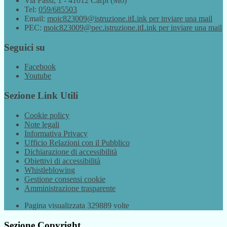
Via Fassi, 1 - 41012 Carpi (Mo)
Tel:
059/685503
Email:
moic823009@istruzione.it
Link per inviare una mail
PEC:
moic823009@pec.istruzione.it
Link per inviare una mail
Seguici su
Facebook
Youtube
Sezione Link Utili
Cookie policy
Note legali
Informativa Privacy
Ufficio Relazioni con il Pubblico
Dichiarazione di accessibilità
Obiettivi di accessibilità
Whistleblowing
Gestione consensi cookie
Amministrazione trasparente
Pagina visualizzata
329889
volte
Sezione Copyright