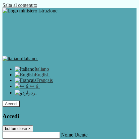
Salta al contenuto
Italiano
Italiano
English
Français
中文
اردو
Accedi
Accedi
button close
×
Nome Utente