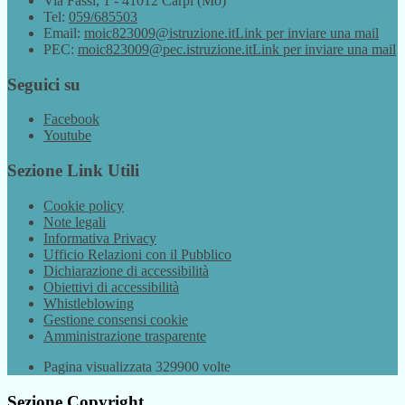
Via Fassi, 1 - 41012 Carpi (Mo)
Tel:
059/685503
Email:
moic823009@istruzione.it
Link per inviare una mail
PEC:
moic823009@pec.istruzione.it
Link per inviare una mail
Seguici su
Facebook
Youtube
Sezione Link Utili
Cookie policy
Note legali
Informativa Privacy
Ufficio Relazioni con il Pubblico
Dichiarazione di accessibilità
Obiettivi di accessibilità
Whistleblowing
Gestione consensi cookie
Amministrazione trasparente
Pagina visualizzata
329900
volte
Sezione Copyright