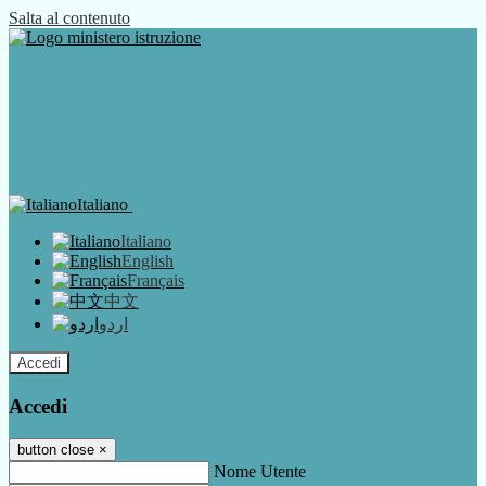
Salta al contenuto
Italiano
Italiano
English
Français
中文
اردو
Accedi
Accedi
button close
×
Nome Utente