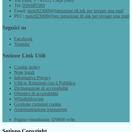
Via Fassi, 1 - 41012 Carpi (Mo)
Tel:
059/685503
Email:
moic823009@istruzione.it
Link per inviare una mail
PEC:
moic823009@pec.istruzione.it
Link per inviare una mail
Seguici su
Facebook
Youtube
Sezione Link Utili
Cookie policy
Note legali
Informativa Privacy
Ufficio Relazioni con il Pubblico
Dichiarazione di accessibilità
Obiettivi di accessibilità
Whistleblowing
Gestione consensi cookie
Amministrazione trasparente
Pagina visualizzata
329868
volte
Sezione Copyright