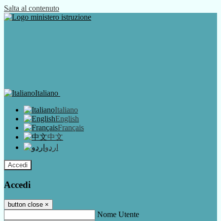
Salta al contenuto
Italiano
Italiano
English
Français
中文
اردو
Accedi
Accedi
button close
×
Nome Utente