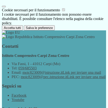
Cookie necessari per il funzionamento
I cookie necessari per il funzionamento non possono essere
disabilitati. È possibile consultare l'elenco nella pagina della cookie
policy.
Accetta tutti
Salva le preferenze
Istituto Comprensivo Carpi Zona Centro
Contatti
Istituto Comprensivo Carpi Zona Centro
Via Fassi, 1 - 41012 Carpi (Mo)
Tel:
059/685503
Email:
moic823009@istruzione.it
Link per inviare una mail
PEC:
moic823009@pec.istruzione.it
Link per inviare una mail
Seguici su
Facebook
Youtube