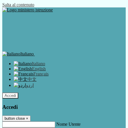
Salta al contenuto
Italiano
Italiano
English
Français
中文
اردو
Accedi
Accedi
button close
×
Nome Utente